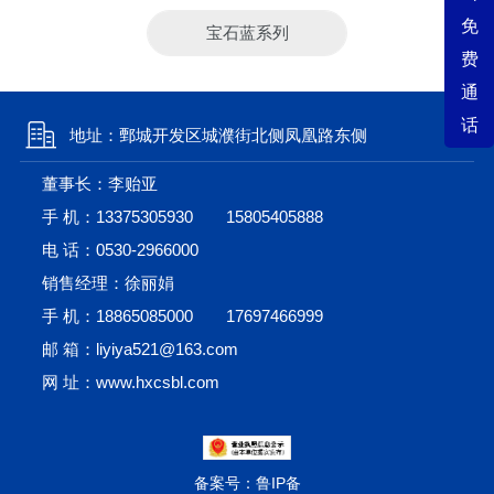
免
宝石蓝系列
费
通
话
地址：鄄城开发区城濮街北侧凤凰路东侧
董事长：李贻亚
手 机：
13375305930
15805405888
电 话：
0530-2966000
销售经理：徐丽娟
手 机：
18865085000
17697466999
邮 箱：liyiya521@163.com
网 址：www.hxcsbl.com
备案号：鲁IP备