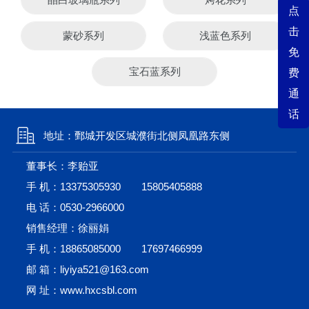
点
击
蒙砂系列
浅蓝色系列
免
宝石蓝系列
费
通
话
地址：鄄城开发区城濮街北侧凤凰路东侧
董事长：李贻亚
手 机：
13375305930
15805405888
电 话：
0530-2966000
销售经理：徐丽娟
手 机：
18865085000
17697466999
邮 箱：liyiya521@163.com
网 址：www.hxcsbl.com