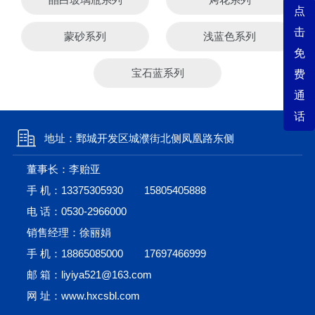
点
击
蒙砂系列
浅蓝色系列
免
宝石蓝系列
费
通
话
地址：鄄城开发区城濮街北侧凤凰路东侧
董事长：李贻亚
手 机：
13375305930
15805405888
电 话：
0530-2966000
销售经理：徐丽娟
手 机：
18865085000
17697466999
邮 箱：liyiya521@163.com
网 址：www.hxcsbl.com